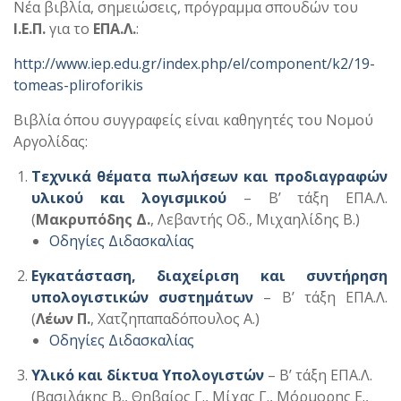
Νέα βιβλία, σημειώσεις, πρόγραμμα σπουδών του
Ι.Ε.Π.
για το
ΕΠΑ.Λ.
:
http://www.iep.edu.gr/index.php/el/component/k2/19-
tomeas-pliroforikis
Βιβλία όπου συγγραφείς είναι καθηγητές του Νομού
Αργολίδας:
Τεχνικά θέματα πωλήσεων και προδιαγραφών
υλικού και λογισμικού
– Β’ τάξη ΕΠΑ.Λ.
(
Μακρυπόδης Δ.
, Λεβαντής Οδ., Μιχαηλίδης Β.)
Οδηγίες Διδασκαλίας
Εγκατάσταση, διαχείριση και συντήρηση
υπολογιστικών συστημάτων
– Β’ τάξη ΕΠΑ.Λ.
(
Λέων Π.
, Χατζηπαπαδόπουλος Α.)
Οδηγίες Διδασκαλίας
Υλικό και δίκτυα Υπολογιστών
– Β’ τάξη ΕΠΑ.Λ.
(Βασιλάκης Β., Θηβαίος Γ., Μίχας Γ., Μόρμορης Ε.,