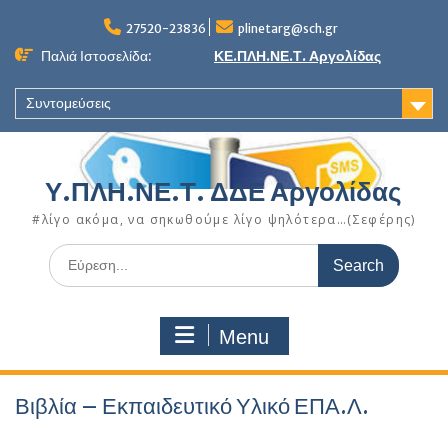
Skip
to
27520-23836
plinetarg@sch.gr
content
Παλιά Ιστοσελίδα:
ΚΕ.ΠΛΗ.ΝΕ.Τ. Αργολίδας
Συντομεύσεις
Υ.ΠΛΗ.ΝΕ.Τ. ΔΔΕ Αργολίδας
#λίγο ακόμα, να σηκωθούμε λίγο ψηλότερα…(Σεφέρης)
Search
for:
Menu
Βιβλία – Εκπαιδευτικό Υλικό ΕΠΑ.Λ.