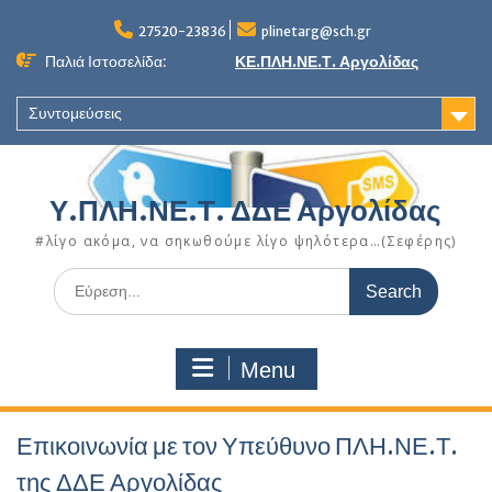
Skip
to
27520-23836
plinetarg@sch.gr
content
Παλιά Ιστοσελίδα:
ΚΕ.ΠΛΗ.ΝΕ.Τ. Αργολίδας
Συντομεύσεις
Υ.ΠΛΗ.ΝΕ.Τ. ΔΔΕ Αργολίδας
#λίγο ακόμα, να σηκωθούμε λίγο ψηλότερα…(Σεφέρης)
Search
for:
Menu
Επικοινωνία με τον Υπεύθυνο ΠΛΗ.ΝΕ.Τ.
της ΔΔΕ Αργολίδας